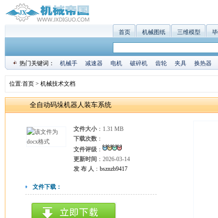
首页
机械图纸
三维模型
毕
热门关键词：
机械手
减速器
电机
破碎机
齿轮
夹具
换热器
位置:
首页
>
机械技术文档
全自动码垛机器人装车系统
文件大小
：1.31 MB
下载次数
：
文件评级
：
更新时间
：2026-03-14
发 布 人
：
bsznzb9417
文件下载：