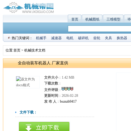
首页
机械图纸
三维模型
毕
热门关键词：
机械手
减速器
电机
破碎机
齿轮
夹具
换热器
位置:
首页
>
机械技术文档
全自动装车机器人 厂家直供
文件大小
：1.42 MB
下载次数
：
文件评级
：
更新时间
：2026-02-28
发 布 人
：
bsznzb9417
文件下载：