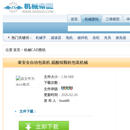
首页
机械图纸
三维模型
毕
热门关键词：
机械手
减速器
电机
破碎机
齿轮
夹具
换热器
位置:
首页
>
机械CAD图纸
泰安全自动包装机 硫酸铵颗粒包装机械
文件大小
：1.86 MB
下载次数
：
文件评级
：
更新时间
：2026-02-26
发 布 人
：
bszn66
文件下载：