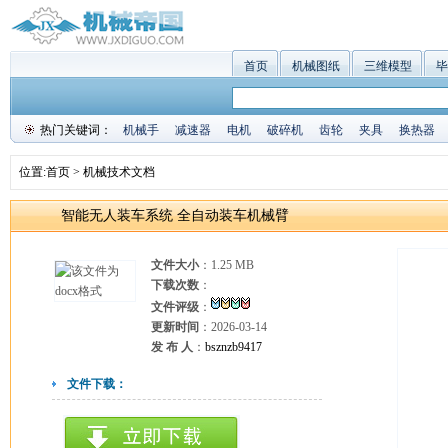
首页
机械图纸
三维模型
毕
热门关键词：
机械手
减速器
电机
破碎机
齿轮
夹具
换热器
位置:
首页
>
机械技术文档
智能无人装车系统 全自动装车机械臂
文件大小
：1.25 MB
下载次数
：
文件评级
：
更新时间
：2026-03-14
发 布 人
：
bsznzb9417
文件下载：