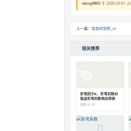
eking9803
于 2020-10
上一篇：
铝型材货柜_st
相关推荐
折弯因子K、折弯扣除对
钣金折弯的影响及转换
浏览 67 次