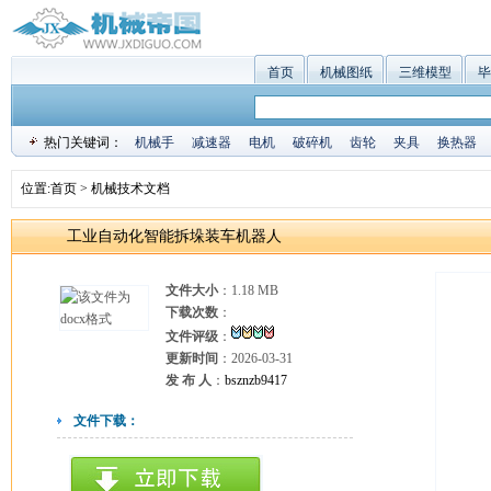
首页
机械图纸
三维模型
毕
热门关键词：
机械手
减速器
电机
破碎机
齿轮
夹具
换热器
位置:
首页
>
机械技术文档
工业自动化智能拆垛装车机器人
文件大小
：1.18 MB
下载次数
：
文件评级
：
更新时间
：2026-03-31
发 布 人
：
bsznzb9417
文件下载：