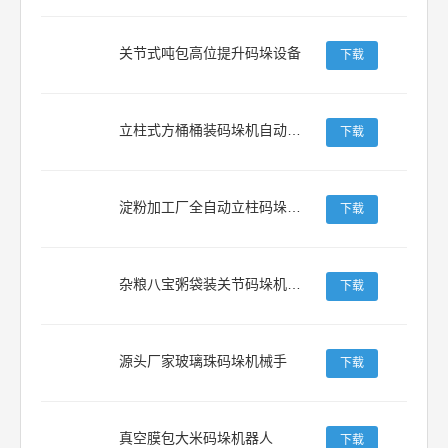
关节式吨包高位提升码垛设备
下载
立柱式方桶桶装码垛机自动堆垛机
下载
淀粉加工厂全自动立柱码垛设备
下载
杂粮八宝粥袋装关节码垛机器人
下载
源头厂家玻璃珠码垛机械手
下载
真空膜包大米码垛机器人
下载