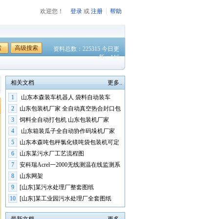
欢迎您！
登录
或
注册
帮助
索
高级搜索
资料总数：225315 今日更
新：116
相关文档
更多..
1
山东本森装车机器人 袋料自动装车
2
山东包装机厂家 全自动真空热合封口包
装机
3
饲料全自动打包机 山东包装机厂家
4
山东箱装瓜子全自动协作码垛机厂家
5
山东本森吨包秤氯化镁吨袋包装机可定
制
6
山东某污水厂工艺流程图
7
安科瑞Acrel一2000无线测温在线监测系
统在山
8
山东网架
9
[山东]某污水处理厂整套图纸
10
[山东]某工业园污水处理厂全套图纸
（生化综