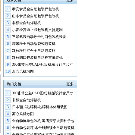
最新文档
更多..
1
泰安食品全自动包装秤包装机
2
山东食品全自动包装秤包装机
3
非标全自动焊锡机
4
小麦粉高速上袋包装机支持定制
5
三聚氰胺自动热合封口包装机设备
6
糯米粉全自动给袋式包装机
7
颗粒粉料混合全自动包装秤
8
颗粒阀口包装机自动称重灌装机
9
300张带公差CAD图纸 机械设计含尺寸
公差图纸集合
10
离心风机散图
热门文档
更多..
1
300张带公差CAD图纸 机械设计含尺寸
公差图纸集合
2
非标全自动焊锡机
3
日本颚式破碎机-破碎机本体组装图
4
离心风机散图
5
全自动称重包装机 啤酒麦芽大麦种子包
装机
6
全自动包装秤 水合硅酸镁全自动包装机
7
全自动包装机哪家好 本森25kg黄冰糖自