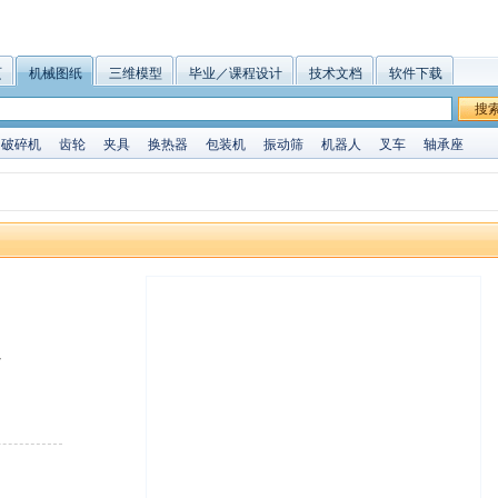
页
机械图纸
三维模型
毕业／课程设计
技术文档
软件下载
搜
破碎机
齿轮
夹具
换热器
包装机
振动筛
机器人
叉车
轴承座
7