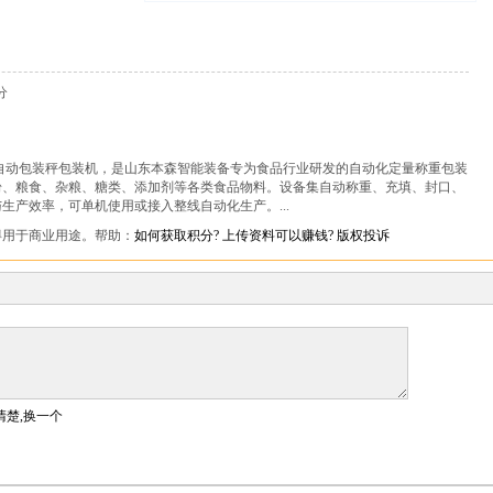
分
自动包装秤包装机，是山东本森智能装备专为食品行业研发的自动化定量称重包装
粉、粮食、杂粮、糖类、添加剂等各类食品物料。设备集自动称重、充填、封口、
生产效率，可单机使用或接入整线自动化生产。...
得用于商业用途。帮助：
如何获取积分?
上传资料可以赚钱?
版权投诉
清楚,换一个