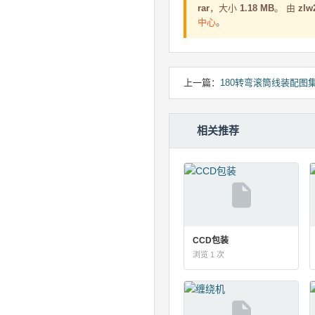
rar
，大小
1.18 MB
。 由
zlw
中心
。
上一篇：
180转弯滚筒线装配图
相关推荐
CCD包装
浏览 1 次