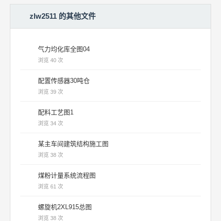
zlw2511 的其他文件
气力均化库全图04
浏览 40 次
配置传感器30吨仓
浏览 39 次
配料工艺图1
浏览 34 次
某主车间建筑结构施工图
浏览 38 次
煤粉计量系统流程图
浏览 61 次
螺旋机2XL915总图
浏览 38 次