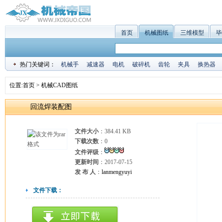
首页
机械图纸
三维模型
毕
热门关键词：
机械手
减速器
电机
破碎机
齿轮
夹具
换热器
位置:
首页
>
机械CAD图纸
回流焊装配图
文件大小
：384.41 KB
下载次数
：
0
文件评级
：
更新时间
：2017-07-15
发 布 人
：
lanmengyuyi
文件下载：