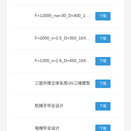
F=12000_nw=30_D=400_16X300X10(联轴器X一级斜齿圆柱X开式圆柱齿轮X高上低下)
下载
F=2000_v=1.5_D=350_16X300X10（一级直齿圆柱）
下载
F=1200_v=1.6_D=450_16X300X8(V带X一级直齿圆柱X联轴器X高上低下)
下载
三层升降立体车库UG三维模型
下载
机械手毕业设计
下载
电梯毕业设计
下载