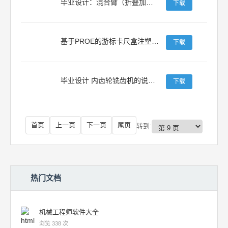
毕业设计：混合臂（折叠加伸缩）式高空作业平台臂架系统
下载
基于PROE的游标卡尺盒注塑模具设计
下载
毕业设计 内齿轮铣齿机的说明书
下载
首页
上一页
下一页
尾页
转到:
热门文档
机械工程师软件大全
浏览 338 次