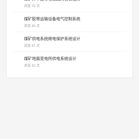
浏览 75 次
煤矿胶带运输设备电气控制系统
浏览 65 次
煤矿供电系统继电保护系统设计
浏览 87 次
煤矿地面变电所供电系统设计
浏览 62 次
机械帝国 | 内容仅供学习参考 |
联系我们
浙ICP备11010248号-8 | 浙公网安备 33112402000022号