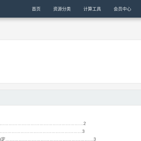
首页
资源分类
计算工具
会员中心
……………………………………………………2
…………………………………………………3
定……………………………………………………3