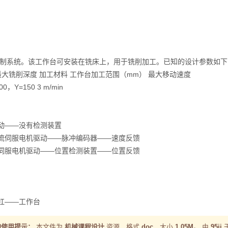
控制系统。该工作台可安装在铣床上，用于铣削加工。已知的设计参数如下
最大铣削深度 加工材料 工作台加工范围（mm） 最大移动速度
00，Y=150 3 m/min
动——没有检测装置
流伺服电机驱动——脉冲编码器——速度反馈
伺服电机驱动——位置检测装置——位置反馈
。
杠——工作台
的使用提示：
本文件为
机械课程设计
资源，格式
doc
，大小
1.05M
。 由
95jj
于