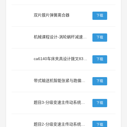
双片膜片弹簧离合器
下载
机械课程设计-涡轮蜗杆减速机+设计书
下载
ca6140车床夹具设计拨叉831002铣φ60夹具
下载
带式输送机智能张紧与跑偏纠偏装置设计
下载
题目3-分级变速主传动系统的设计图纸说明书
下载
题目2-分级变速主传动系统的设计 Nmin=45rmin；Nmax=710rmin；Z=9级；公比为1.41；电动机功率P=4kW；电机转速n=1440rmin
下载