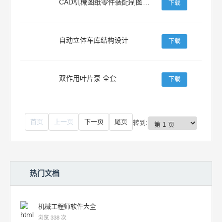
CAD机械图纸零件装配制图毕业设计300张作业练习图学习资料素材
下载
自动立体车库结构设计
下载
双作用叶片泵 全套
下载
首页
上一页
下一页
尾页
转到:
热门文档
机械工程师软件大全
浏览 338 次