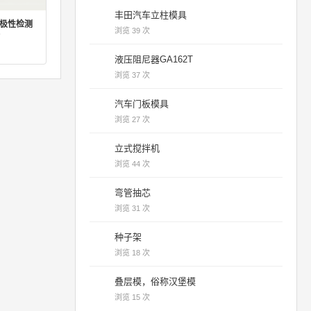
丰田汽车立柱模具
符极性检测
浏览 39 次
液压阻尼器GA162T
浏览 37 次
汽车门板模具
浏览 27 次
立式搅拌机
浏览 44 次
弯管抽芯
浏览 31 次
种子架
浏览 18 次
叠层模，俗称汉堡模
浏览 15 次