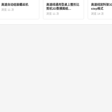
高速自动组装螺丝机
高速线通用型桌上整形比
高速线放料架3
剪机3D数模图纸
step格式
浏览 11 次
Solidworks23设计
浏览 11 次
浏览 14 次