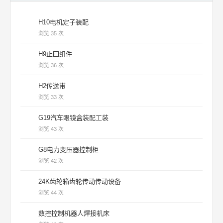
H10电机定子装配
浏览 35 次
H9止回组件
浏览 36 次
H2传送带
浏览 33 次
G19汽车眼镜盒装配工装
浏览 43 次
G8电力变压器控制柜
浏览 42 次
24K齿轮箱齿轮传动传动设备
浏览 44 次
数控控制机器人焊接机床