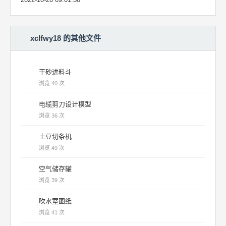
xclfwy18 的其他文件
干砂进料斗
浏览 40 次
电缆剪刀设计模型
浏览 36 次
土豆切条机
浏览 49 次
空气储存罐
浏览 39 次
吹水室图纸
浏览 41 次