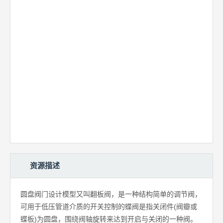
资源描述
圆盘阀门设计模型又叫翻板阀，是一种结构简单的调节阀，
可用于低压管道介质的开关控制的蝶阀是指关闭件(阀瓣或
蝶板)为圆盘，围绕阀轴旋转来达到开启与关闭的一种阀。