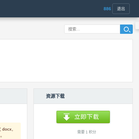
886
退出
资源下载
式
docx
，
需要 1 积分
心
。