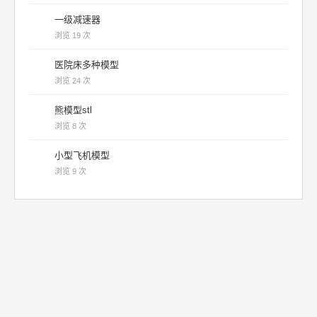
一级减速器
浏览 19 次
医院床多种模型
浏览 24 次
熊模型stl
浏览 8 次
小型飞机模型
浏览 9 次
机械帝国 | 内容仅供学习参考 |
联系我们