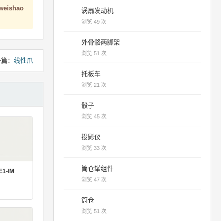
weishao
涡扇发动机
浏览 49 次
外骨骼两脚架
浏览 51 次
一篇：
线性爪
托板车
浏览 21 次
骰子
浏览 45 次
投影仪
浏览 33 次
筒仓罐组件
1-IM
浏览 47 次
筒仓
浏览 51 次