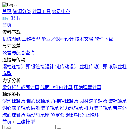
首页
资源分类
计算工具
会员中心
退出
886
首页
资料下载
机械图纸
三维模型
毕业／课程设计
技术文档
软件下载
尺寸公差
公差与配合查询
连接与传动
螺栓连接计算
键连接设计
链传动设计
丝杠传动计算
滚珠丝杠
选型
力学分析
梁分析与截面计算
截面中性轴计算
压缩弹簧计算
轴承参数
深沟球轴承
调心球轴承
角接触球轴承
圆柱滚子轴承
滚针轴承
调心滚子轴承
圆锥滚子轴承
推力球轴承
推力滚子轴承
带座外
球面球轴承
滚动轴承座
紧定套
退卸衬套
止推环
首页
>
三维模型