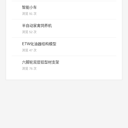
智能小车
浏览 91 次
半自动家禽饲养机
浏览 52 次
ETW化油器结构模型
浏览 47 次
六脚轮双层铝型材支架
浏览 76 次
机械帝国 | 内容仅供学习参考 |
联系我们