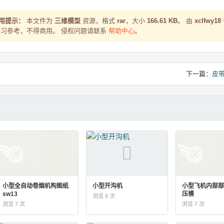
使用提示：
本文件为
三维模型
资源，格式
rar
，大小
166.61 KB
。 由
xclfwy18
传。仅供学习参考，不得商用。 侵权问题请联系
帮助中心
。
下一篇：
皮
小型全自动卷烟机构图纸
小型开沟机
小型飞机内部部
sw13
压模
浏览 8 次
浏览 7 次
浏览 7 次