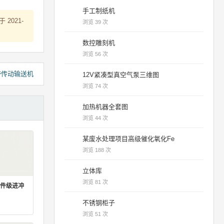
手工制纸机
于 2021-
浏览 39 次
数控雕刻机
浏览 56 次
带传动输送机
12V紧凑型真空气泵三维图
浏览 74 次
加热机器全套图
浏览 44 次
某废水处理项目高级催化氧化Fe
浏览 188 次
立体库
浏览 81 次
件级进冲
不锈钢柜子
浏览 51 次